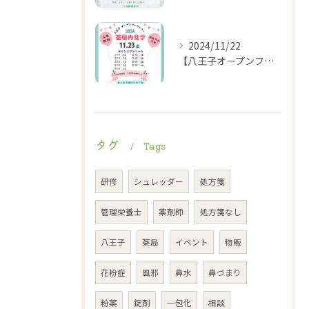
2024/11/22
【八王子オープンファクトリー薬局内見学タイムスケジュール】
タグ
Tags
研修
シュレッダー
処方箋
管理栄養士
薬剤師
処方箋なし
八王子
薬局
イベント
物販
花粉症
風邪
鼻水
鼻づまり
粉薬
錠剤
一包化
相談