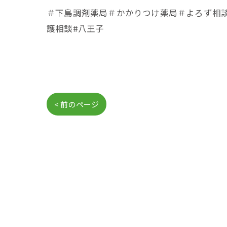
＃下島調剤薬局＃かかりつけ薬局＃よろず相談所
護相談#八王子
< 前のページ