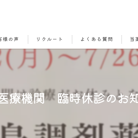
客様の声
リクルート
よくある質問
当
処方
栄養
かか
医療機関 臨時休診のお
介護
オン