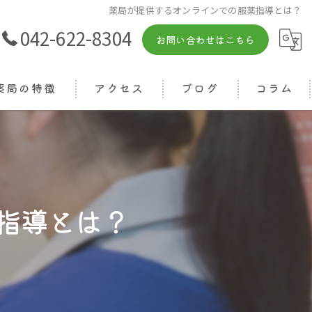
薬局が提供するオンラインでの服薬指導とは？
042-622-8304
お問い合わせはこちら
薬局の特徴
アクセス
ブログ
コラム
箋
相談
りつけ
指導とは？
ライン