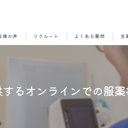
客様の声
リクルート
よくある質問
当
処方
栄養
かか
供するオンラインでの服薬
介護
オン