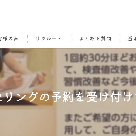
客様の声
リクルート
よくある質問
当
処方
栄養
かか
セリングの予約を受け付け
介護
オン