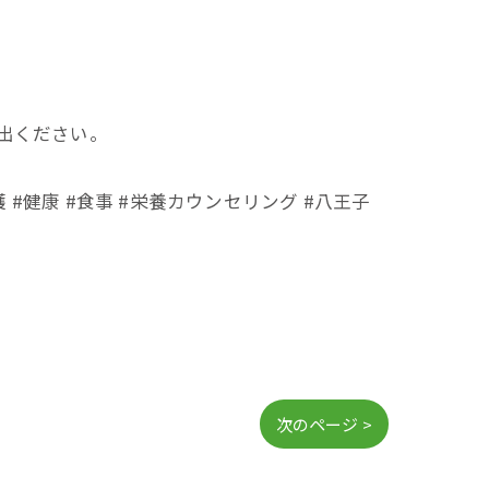
出ください。
護 #健康 #食事 #栄養カウンセリング #八王子
次のページ >