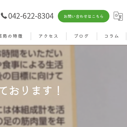
042-622-8304
お問い合わせはこちら
薬局の特徴
アクセス
ブログ
コラム
箋
相談
りつけ
ております！
ライン