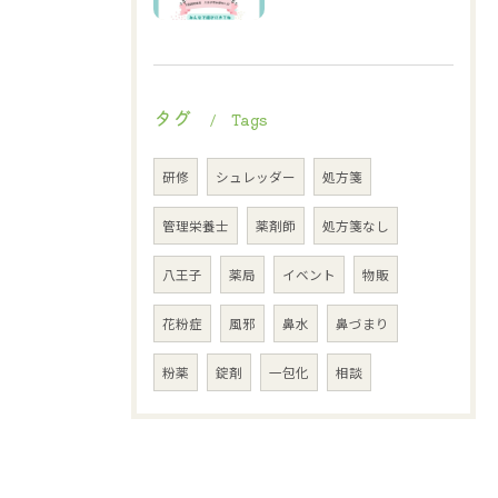
タグ
Tags
研修
シュレッダー
処方箋
管理栄養士
薬剤師
処方箋なし
八王子
薬局
イベント
物販
花粉症
風邪
鼻水
鼻づまり
粉薬
錠剤
一包化
相談