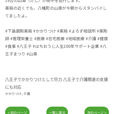
19台の山車（だし）が街中を巡行します。
薬局の近くでも、八幡町の山車が今朝からスタンバイし
てましたよ。
#下島調剤薬局 #かかりつけ #薬局 #よろず相談所 #薬剤
師 #管理栄養士 #医療 #在宅医療 #地域医療 #介護 #健康
#食事 #八王子 #はちおうじ人生100年サポート企業 #八
王子まつり #山車
八王子でかかりつけとして尽力
八王子で介護関連の支援
にも対応
かかりつけ
介護
< 前のページ
一覧に戻る
次のページ >