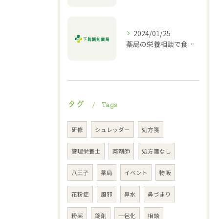
2024/01/25
薬局の栄養相談で食生活改善
タグ
Tags
研修
シュレッダー
処方箋
管理栄養士
薬剤師
処方箋なし
八王子
薬局
イベント
物販
花粉症
風邪
鼻水
鼻づまり
粉薬
錠剤
一包化
相談