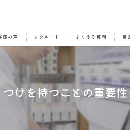
客様の声
リクルート
よくある質問
当
処方
栄養
かか
りつけを持つことの重要性
介護
オン