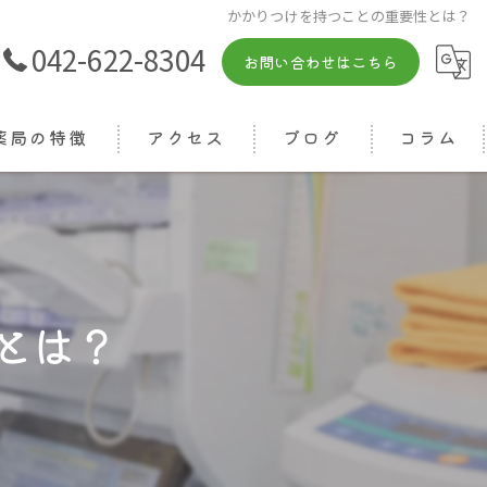
かかりつけを持つことの重要性とは？
042-622-8304
お問い合わせはこちら
薬局の特徴
アクセス
ブログ
コラム
箋
相談
りつけ
とは？
ライン