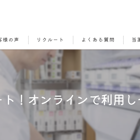
客様の声
リクルート
よくある質問
当
処方
栄養
かか
ート！オンラインで利用し
介護
オン