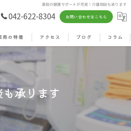
薬局の健康サポートが充実！介護相談も承ります
042-622-8304
お問い合わせはこちら
薬局の特徴
アクセス
ブログ
コラム
箋
相談
りつけ
談も承ります
ライン