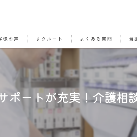
客様の声
リクルート
よくある質問
当
処方
栄養
かか
サポートが充実！介護相
介護
オン