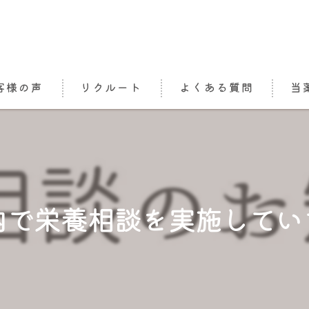
客様の声
リクルート
よくある質問
当
処方
栄養
かか
内で栄養相談を実施してい
介護
オン