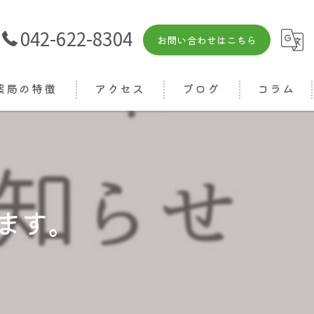
042-622-8304
お問い合わせはこちら
薬局の特徴
アクセス
ブログ
コラム
箋
相談
りつけ
ます。
ライン