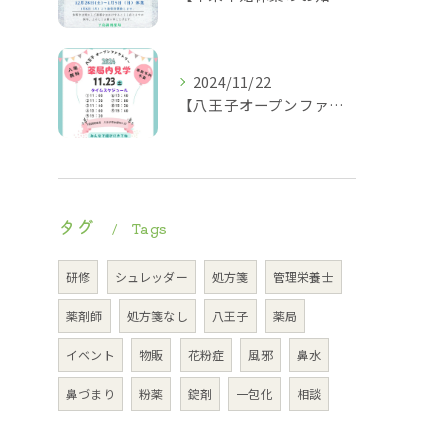
2024/11/22
【八王子オープンファクトリー薬局内見学タイムスケジュール】
タグ
Tags
研修
シュレッダー
処方箋
管理栄養士
薬剤師
処方箋なし
八王子
薬局
イベント
物販
花粉症
風邪
鼻水
鼻づまり
粉薬
錠剤
一包化
相談