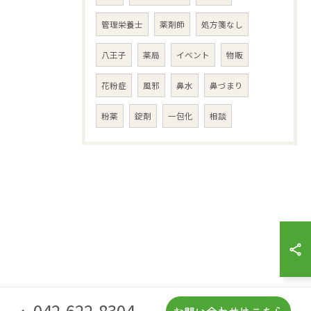
管理栄養士
薬剤師
処方箋なし
八王子
薬局
イベント
物販
花粉症
風邪
鼻水
鼻づまり
粉薬
錠剤
一包化
相談
042-622-8304