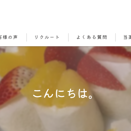
客様の声
リクルート
よくある質問
当
処方
栄養
かか
こんにちは。
介護
オン