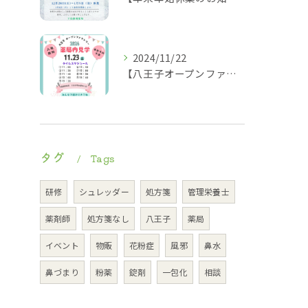
2024/11/22
【八王子オープンファクトリー薬局内見学タイムスケジュール】
タグ
Tags
研修
シュレッダー
処方箋
管理栄養士
薬剤師
処方箋なし
八王子
薬局
イベント
物販
花粉症
風邪
鼻水
鼻づまり
粉薬
錠剤
一包化
相談